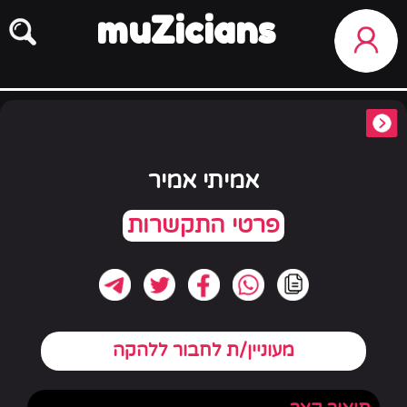
muZicians
אמיתי אמיר
מעוניין/ת לחבור ללהקה