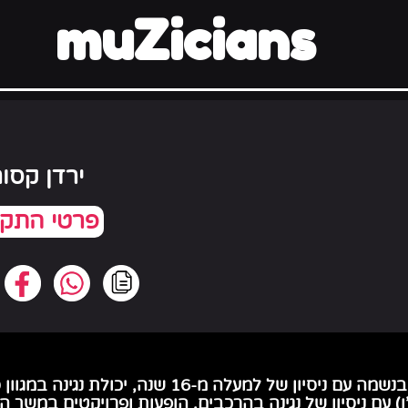
muZicians
ירדן קסו
היי אני ירדן מתופף ומוזיקאי בנשמה עם ניסיון של למעלה מ
'ו) עם ניסיון של נגינה בהרכבים, הופעות ופרויקטים במשך ה