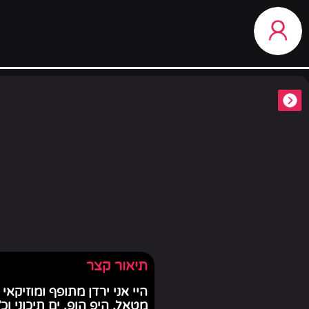
תיאור קצר
מטאל, היפ הופ, ים תיכוני וכ