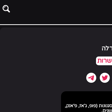
רלה
-16 שנה, יכולת נגינה במגוון סגנונות (פופ, ג'אז, פ'אנק,
שנים.