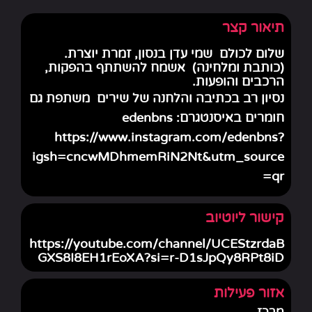
תיאור קצר
שלום לכולם שמי עדן בנסון, זמרת יוצרת.
(כותבת ומלחינה) אשמח להשתתף בהפקות,
הרכבים והופעות.
נסיון רב בכתיבה והלחנה של שירים משתפת גם
חומרים באיסנטגרם: edenbns
https://www.instagram.com/edenbns?
igsh=cncwMDhmemRiN2Nt&utm_source
=qr
קישור ליוטיוב
https://youtube.com/channel/UCEStzrdaB
GXS8I8EH1rEoXA?si=r-D1sJpQy8RPt8iD
אזור פעילות
מרכז