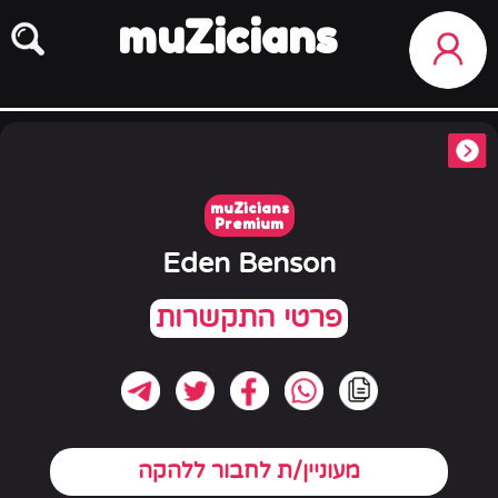
muZicians
muZicians
Premium
Eden Benson
מעוניין/ת לחבור ללהקה