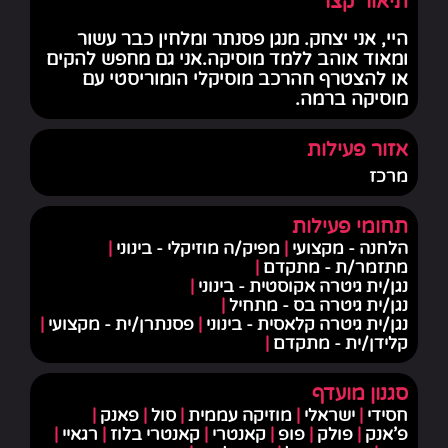
תיאור קצר
היי, אני יצחק. מנגן פסנתר ומלחין כבר עשור
ומאוד אוהב ללמד מוסיקה.אני גם מחפש להקים
או להצטרף חהרכב מוסיקלי הומוריסטי עם
מוסיקה ברמה.
אזור פעילות
מרכז
תחומי פעילות
הלחנה - מקצועי
|
מפיק/ה מוזיקלי - בינוני
|
מתזמר/ת - מתקדם
|
נגן/ית גיטרה אקוסטית - בינוני
|
נגן/ית גיטרה בס - מתחיל
|
נגן/ית גיטרה קלאסית - בינוני
|
פסנתרן/ית - מקצועי
|
קלידן/ית - מתקדם
|
סגנון מועדף
חסידי
|
ישראלי
|
מוזיקה עממית
|
סול
|
פאנק
|
פ'אנק
|
פולק
|
פופ
|
קאנטרי
|
קאנטרי בלוז
|
רגאיי
|