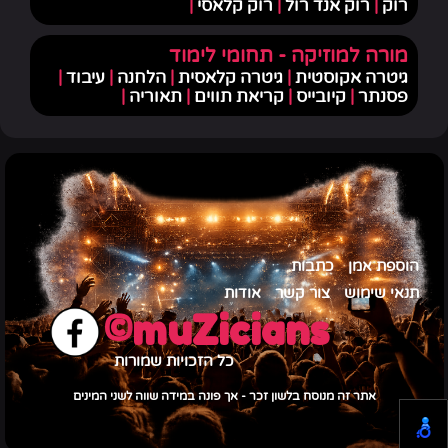
רוק
|
רוק אנד רול
|
רוק קלאסי
|
מורה למוזיקה - תחומי לימוד
גיטרה אקוסטית
|
גיטרה קלאסית
|
הלחנה
|
עיבוד
|
פסנתר
|
קיובייס
|
קריאת תווים
|
תאוריה
|
הוספת אמן
כתבות
תנאי שימוש
צור קשר
אודות
muZicians©
כל הזכויות שמורות
אתר זה מנוסח בלשון זכר - אך פונה במידה שווה לשני המינים