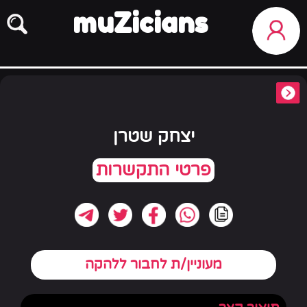
muZicians
יצחק שטרן
מעוניין/ת לחבור ללהקה