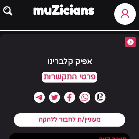
muZicians
אפיק קלברינו
מעוניין/ת לחבור ללהקה