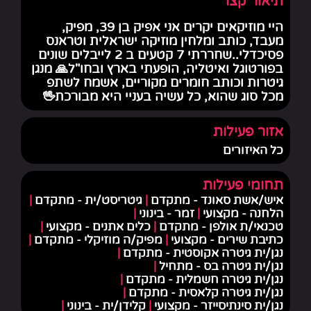
תיאור קצר
היי מוזיקאים יקרים אני אפיק בן 39, מפיק,
מעבד, כותב ומלחין מוזיקה ישראלית וטראנס
פסיכדלי..שחררתי 7 קטעים ב 2 לייבלים שונים
בפורטוגל ואיטליה, הופעתי בארץ ובחו"ל🙏 מנגן
גיטרות וכותב חומרים מקוריים, אשמח לשתפ
מכל סוג שהוא, כל עשיה בעניי היא מבורכת🖖
אזור פעילות
כל האיזורים
תחומי פעילות
איש/אשת סאונד - מתקדם
|
גיטריסט/ית - מתקדם
|
הלחנה - מקצועי
|
זמר - בינוני
|
טכנאי/ת אולפן - מתקדם
|
כלים אתנים - מקצועי
|
כתיבת שירים - מקצועי
|
מפיק/ה מוזיקלי - מתקדם
|
נגן/ית גיטרה אקוסטית - מתקדם
|
נגן/ית גיטרה בס - מתחיל
|
נגן/ית גיטרה חשמלית - מתקדם
|
נגן/ית גיטרה קלאסית - מתקדם
|
נגן/ית סינתיסייזר - מקצועי
|
קלידן/ית - בינוני
|