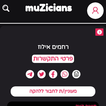
muZicians
רחמים אילוז
מעוניין/ת לחבור ללהקה