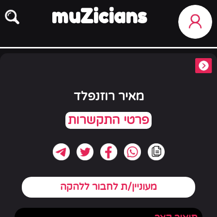
muZicians
מאיר רוזנפלד
מעוניין/ת לחבור ללהקה