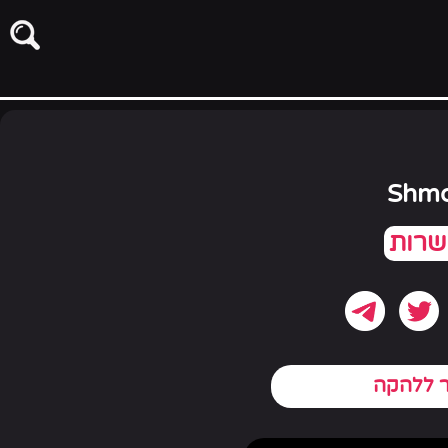
Shmo
ר ללהקה