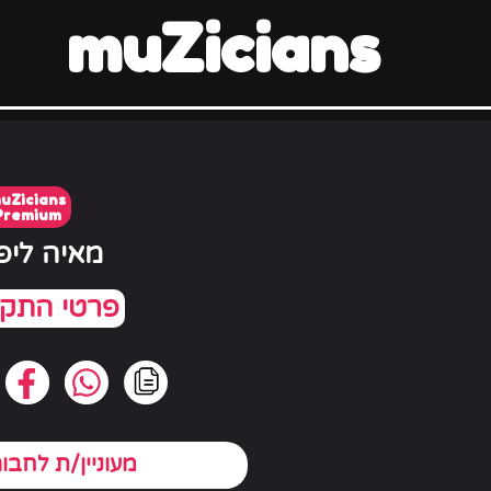
muZicians
uZicians
Premium
מאיה ליפ
מעוניין/ת לחבו