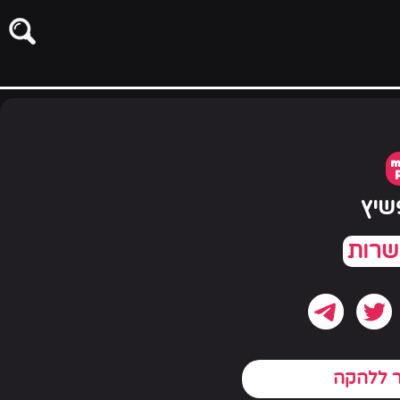
m
שיץ
ר ללהקה