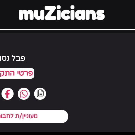
muZicians
פבל נסונ
מעוניין/ת לחבו