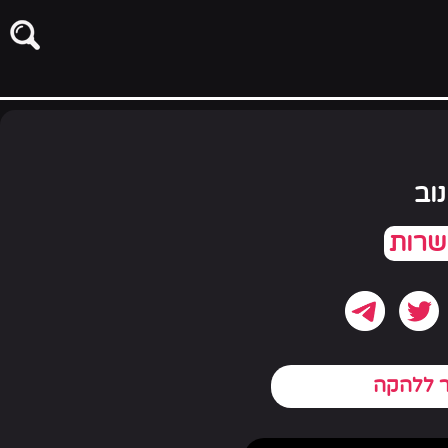
וב
ר ללהקה