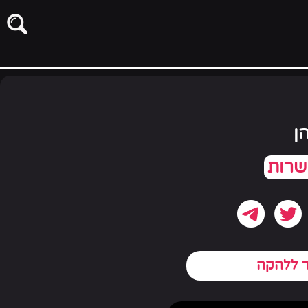
ן
ר ללהקה