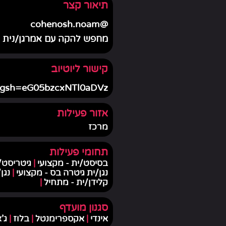
תיאור קצר
@cohenosh.noam
מחפש להקה עם אמרגן/נית
קישור ליוטיוב
?igsh=eG05bzcxNTl0aDVz
אזור פעילות
מרכז
תחומי פעילות
בסיסט/ית - מקצועי
|
גיטריסט/
נגן/ית גיטרה בס - מקצועי
|
נגן
קלידן/ית - מתחיל
|
סגנון מועדף
אינדי
|
אקספרימנטל
|
בלוז
|
ג'