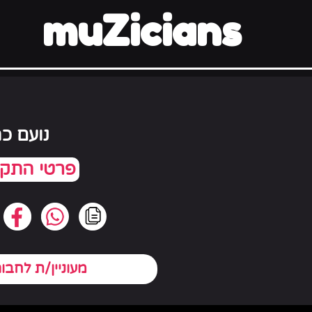
muZicians
נועם כה
מעוניין/ת לחבו