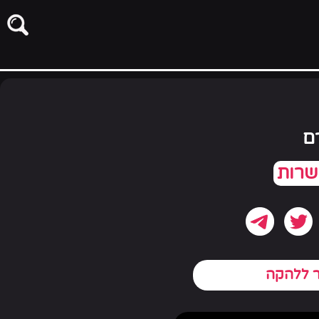
ם
ר ללהקה