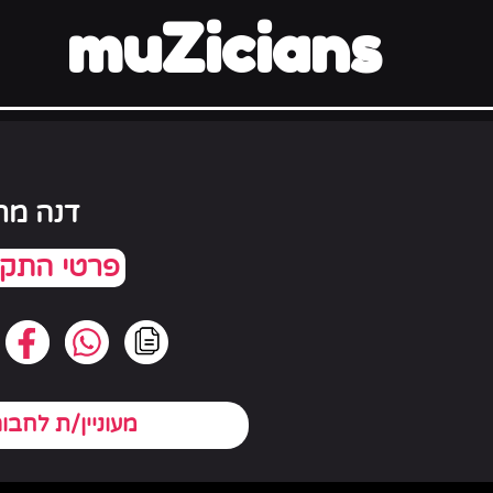
muZicians
דנה מר
מעוניין/ת לחבו