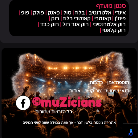
סגנון מועדף
אינדי
|
אלטרנטיב
|
בלוז
|
סול
|
פאנק
|
פולק
|
פופ
|
פיוז'ן
|
קאנטרי
|
קאנטרי בלוז
|
רוק
|
רוק אלטרנטיבי
|
רוק אנד רול
|
רוק כבד
|
רוק קלאסי
|
הוספת אמן
כתבות
תנאי שימוש
צור קשר
אודות
muZicians©
כל הזכויות שמורות
אתר זה מנוסח בלשון זכר - אך פונה במידה שווה לשני המינים