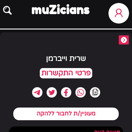
muZicians
שרית וייברמן
מעוניין/ת לחבור ללהקה