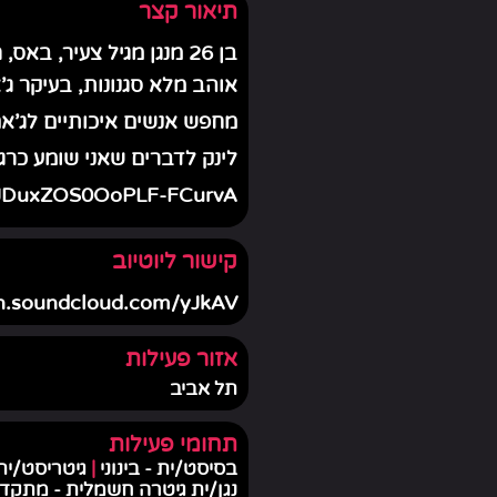
תיאור קצר
בן 26 מנגן מגיל צעיר, באס, חשמלית, קלידים
אוהב מלא סגנונות, בעיקר ג'א
מחפש אנשים איכותיים לג'אם
לינק לדברים שאני שומע כרג
fuJDuxZOS0OoPLF-FCurvA
קישור ליוטיוב
on.soundcloud.com/yJkAV
אזור פעילות
תל אביב
תחומי פעילות
בסיסט/ית - בינוני
|
גיטריסט/י
נגן/ית גיטרה חשמלית - מתקד