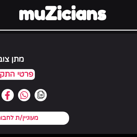
muZicians
מתן צוב
מעוניין/ת לחבו