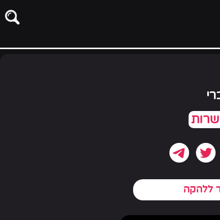
רי
ר ללהקה