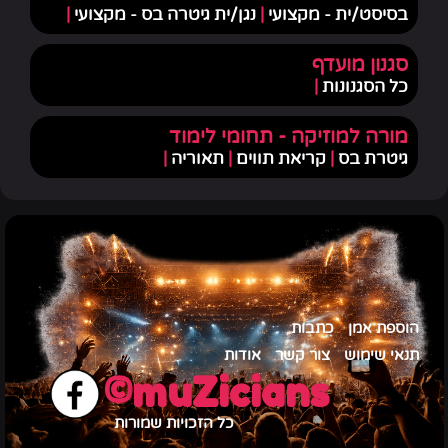
בסיסט/ית - מקצועי
|
נגן/ית גיטרה בס - מקצועי
|
סגנון מועדף
כל הסגנונות
|
מורה למוזיקה - תחומי לימוד
גיטרת בס
|
קריאת תווים
|
תאוריה
|
הוספת אמן
כתבות
תנאי שימוש
צור קשר
אודות
muZicians©
כל הזכויות שמורות