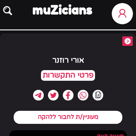
muZicians
אורי רוזנר
מעוניין/ת לחבור ללהקה