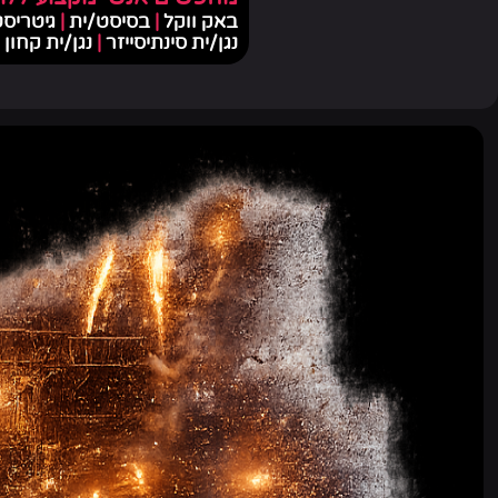
באק ווקל
|
בסיסט/ית
|
גיטריס
נגן/ית סינתיסייזר
|
נגן/ית קחון