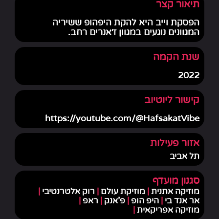
תיאור קצר
הפסקת וייב היא להקת היפהופ ששיריה
המגוונים נוגעים במגוון ז׳אנרים רחב.
שנת הקמה
2022
קישור ליוטיוב
https://youtube.com/@HafsakatVibe
אזור פעילות
תל אביב
סגנון מועדף
מוזיקה אתנית
|
מוזיקת עולם
|
רוק אלטרנטיבי
|
אר אנד בי
|
היפ הופ
|
פ'אנק
|
ראפ
|
מוזיקה אפריקאית
|